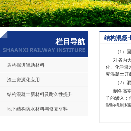
结构混凝
栏目导航
（1）
对省内
盾构掘进辅助材料
化、化学激
究混凝土开
渣土资源化应用
（2）
制备高
结构混凝土新材料及耐久性提升
子的渗入；
影响机制和
地下结构防水材料与修复材料